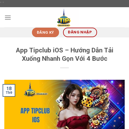
Bỏ
" "
qua
nội
dung
ĐĂNG NHẬP
ĐĂNG KÝ
App Tipclub iOS – Hướng Dẫn Tải
Xuống Nhanh Gọn Với 4 Bước
18
Th9