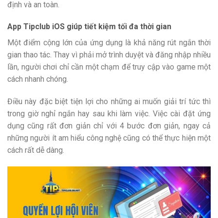
định và an toàn.
App Tipclub iOS giúp tiết kiệm tối đa thời gian
Một điểm cộng lớn của ứng dụng là khả năng rút ngắn thời
gian thao tác. Thay vì phải mở trình duyệt và đăng nhập nhiều
lần, người chơi chỉ cần một chạm để truy cập vào game một
cách nhanh chóng.
Điều này đặc biệt tiện lợi cho những ai muốn giải trí tức thì
trong giờ nghỉ ngắn hay sau khi làm việc. Việc cài đặt ứng
dụng cũng rất đơn giản chỉ với 4 bước đơn giản, ngay cả
những người ít am hiểu công nghệ cũng có thể thực hiện một
cách rất dễ dàng.