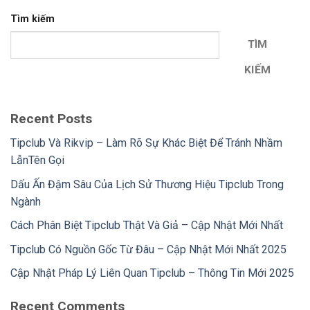
Tìm kiếm
TÌM
KIẾM
Recent Posts
Tipclub Và Rikvip – Làm Rõ Sự Khác Biệt Để Tránh Nhầm
LẫnTên Gọi
Dấu Ấn Đậm Sâu Của Lịch Sử Thương Hiệu Tipclub Trong
Ngành
Cách Phân Biệt Tipclub Thật Và Giả – Cập Nhật Mới Nhất
Tipclub Có Nguồn Gốc Từ Đâu – Cập Nhật Mới Nhất 2025
Cập Nhật Pháp Lý Liên Quan Tipclub – Thông Tin Mới 2025
Recent Comments