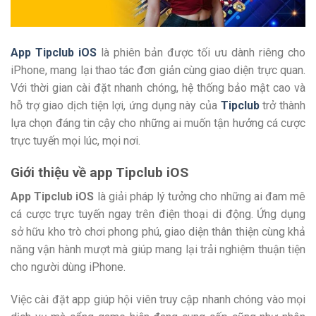
App Tipclub iOS
là phiên bản được tối ưu dành riêng cho
iPhone, mang lại thao tác đơn giản cùng giao diện trực quan.
Với thời gian cài đặt nhanh chóng, hệ thống bảo mật cao và
hỗ trợ giao dịch tiện lợi, ứng dụng này của
Tipclub
trở thành
lựa chọn đáng tin cậy cho những ai muốn tận hưởng cá cược
trực tuyến mọi lúc, mọi nơi.
Giới thiệu về app Tipclub iOS
App Tipclub iOS
là giải pháp lý tưởng cho những ai đam mê
cá cược trực tuyến ngay trên điện thoại di động. Ứng dụng
sở hữu kho trò chơi phong phú, giao diện thân thiện cùng khả
năng vận hành mượt mà giúp mang lại trải nghiệm thuận tiện
cho người dùng iPhone.
Việc cài đặt app giúp hội viên truy cập nhanh chóng vào mọi