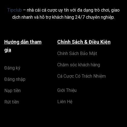
Tipclub
– nhà cái cá cược uy tín với đa dạng trò chơi, giao
dịch nhanh và hỗ trợ khách hàng 24/7 chuyên nghiệp.
Hướng dẫn tham
Chính Sách & Điều Kiện
gia
Chính Sách Bảo Mật
Chăm sóc khách hàng
Đăng ký
Cá Cược Có Trách Nhiệm
Đăng nhập
Giới Thiệu
Nạp tiền
Liên Hệ
Rút tiền